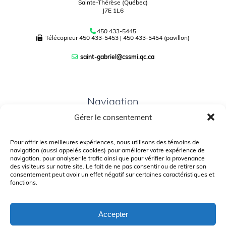
Sainte-Thérèse (Québec)
J7E 1L6
450 433-5445
Télécopieur
450 433-5453
|
450 433-5454 (pavillon)
saint-gabriel@cssmi.qc.ca
Navigation
Gérer le consentement
PLAN DU SITE
PORTAIL PARENTS
Pour offrir les meilleures expériences, nous utilisons des témoins de
navigation (aussi appelés cookies) pour améliorer votre expérience de
PLAINTE – SERVICE À L’ÉLÈVE
navigation, pour analyser le trafic ainsi que pour vérifier la provenance
des visiteurs sur notre site. Le fait de ne pas consentir ou de retirer son
POLITIQUE DE CONFIDENTIALITÉ
consentement peut avoir un effet négatif sur certaines caractéristiques et
fonctions.
Accepter