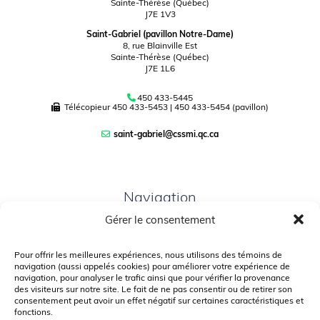
Sainte-Thérèse (Québec)
J7E 1V3
Saint-Gabriel (pavillon Notre-Dame)
8, rue Blainville Est
Sainte-Thérèse (Québec)
J7E 1L6
450 433-5445
Télécopieur
450 433-5453
|
450 433-5454 (pavillon)
saint-gabriel@cssmi.qc.ca
Navigation
Gérer le consentement
PLAN DU SITE
PORTAIL PARENTS
Pour offrir les meilleures expériences, nous utilisons des témoins de
navigation (aussi appelés cookies) pour améliorer votre expérience de
PLAINTE – SERVICE À L’ÉLÈVE
navigation, pour analyser le trafic ainsi que pour vérifier la provenance
des visiteurs sur notre site. Le fait de ne pas consentir ou de retirer son
POLITIQUE DE CONFIDENTIALITÉ
consentement peut avoir un effet négatif sur certaines caractéristiques et
fonctions.