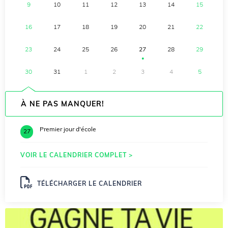
9
10
11
12
13
14
15
16
17
18
19
20
21
22
23
24
25
26
27
28
29
●
30
31
1
2
3
4
5
À NE PAS MANQUER!
Premier jour d'école
27
VOIR LE CALENDRIER COMPLET >
TÉLÉCHARGER LE CALENDRIER