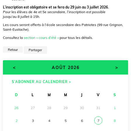
L’inscription est obligatoire et se fera du 29 juin au 3 juillet 2026.
Pour les élèves de 4e et 5e secondaire, l’inscription est possible
jusqu’au 8 juillet à 15h.
Les cours seront offerts à l’école secondaire des Patriotes (99 rue Grignon,
Saint-Eustache).
Consultez la
section « cours d’été »
pour tous les détails.
Retour
Partager
<
>
AOÛT 2026
S’ABONNER AU CALENDRIER >
D
L
M
M
J
V
S
26
27
28
29
30
31
1
2
3
4
5
6
7
8