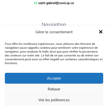
saint-gabriel@cssmi.qc.ca
Navigation
Gérer le consentement
PLAN DU SITE
PORTAIL PARENTS
Pour offrir les meilleures expériences, nous utilisons des témoins de
navigation (aussi appelés cookies) pour améliorer votre expérience de
PLAINTE – SERVICE À L’ÉLÈVE
navigation, pour analyser le trafic ainsi que pour vérifier la provenance
des visiteurs sur notre site. Le fait de ne pas consentir ou de retirer son
POLITIQUE DE CONFIDENTIALITÉ
consentement peut avoir un effet négatif sur certaines caractéristiques et
fonctions.
Accepter
Refuser
© Gouvernement du Québec, 2026
Voir les préférences
Le CSSMI autorise certaines intelligences artificielles contrôlées et
sécurisées. Par conséquent, des outils d’intelligence artificielle autorisés