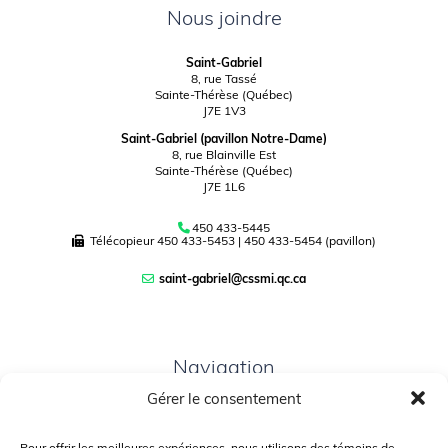
Nous joindre
Saint-Gabriel
8, rue Tassé
Sainte-Thérèse (Québec)
J7E 1V3
Saint-Gabriel (pavillon Notre-Dame)
8, rue Blainville Est
Sainte-Thérèse (Québec)
J7E 1L6
450 433-5445
Télécopieur
450 433-5453
|
450 433-5454 (pavillon)
saint-gabriel@cssmi.qc.ca
Navigation
Gérer le consentement
PLAN DU SITE
PORTAIL PARENTS
Pour offrir les meilleures expériences, nous utilisons des témoins de