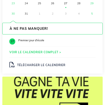
23
24
25
26
27
28
29
●
30
31
1
2
3
4
5
À NE PAS MANQUER!
Premier jour d'école
27
VOIR LE CALENDRIER COMPLET >
TÉLÉCHARGER LE CALENDRIER
.