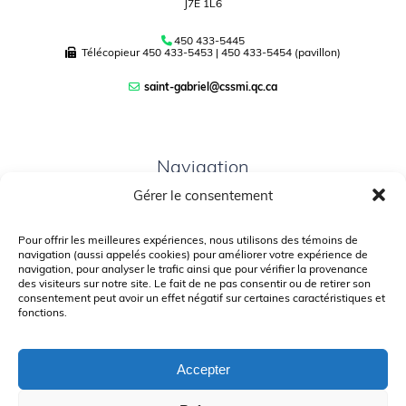
J7E 1L6
450 433-5445
Télécopieur
450 433-5453
|
450 433-5454 (pavillon)
saint-gabriel@cssmi.qc.ca
Navigation
Gérer le consentement
PLAN DU SITE
PORTAIL PARENTS
Pour offrir les meilleures expériences, nous utilisons des témoins de
navigation (aussi appelés cookies) pour améliorer votre expérience de
PLAINTE – SERVICE À L’ÉLÈVE
navigation, pour analyser le trafic ainsi que pour vérifier la provenance
des visiteurs sur notre site. Le fait de ne pas consentir ou de retirer son
POLITIQUE DE CONFIDENTIALITÉ
consentement peut avoir un effet négatif sur certaines caractéristiques et
fonctions.
Accepter