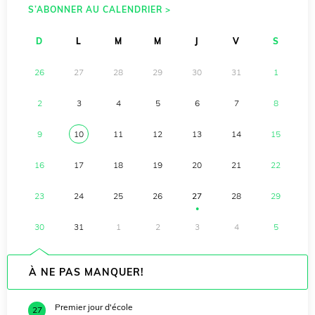
S’ABONNER AU CALENDRIER >
D
L
M
M
J
V
S
26
27
28
29
30
31
1
2
3
4
5
6
7
8
9
10
11
12
13
14
15
16
17
18
19
20
21
22
23
24
25
26
27
28
29
●
30
31
1
2
3
4
5
À NE PAS MANQUER!
Premier jour d'école
27