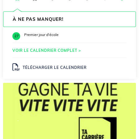
À NE PAS MANQUER!
Premier jour d'école
27
VOIR LE CALENDRIER COMPLET >
TÉLÉCHARGER LE CALENDRIER
.