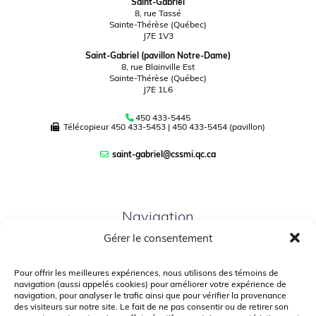
Saint-Gabriel
8, rue Tassé
Sainte-Thérèse (Québec)
J7E 1V3
Saint-Gabriel (pavillon Notre-Dame)
8, rue Blainville Est
Sainte-Thérèse (Québec)
J7E 1L6
450 433-5445
Télécopieur
450 433-5453
|
450 433-5454 (pavillon)
saint-gabriel@cssmi.qc.ca
Navigation
Gérer le consentement
PLAN DU SITE
PORTAIL PARENTS
Pour offrir les meilleures expériences, nous utilisons des témoins de
navigation (aussi appelés cookies) pour améliorer votre expérience de
PLAINTE – SERVICE À L’ÉLÈVE
navigation, pour analyser le trafic ainsi que pour vérifier la provenance
des visiteurs sur notre site. Le fait de ne pas consentir ou de retirer son
POLITIQUE DE CONFIDENTIALITÉ